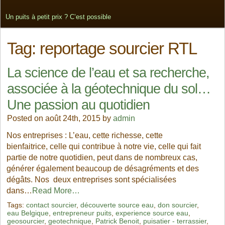
Un puits à petit prix ? C’est possible
Tag:
reportage sourcier RTL
La science de l’eau et sa recherche,
associée à la géotechnique du sol…
Une passion au quotidien
Posted on août 24th, 2015 by
admin
Nos entreprises : L’eau, cette richesse, cette
bienfaitrice, celle qui contribue à notre vie, celle qui fait
partie de notre quotidien, peut dans de nombreux cas,
générer également beaucoup de désagréments et des
dégâts. Nos deux entreprises sont spécialisées
dans…
Read More…
Tags:
contact sourcier
,
découverte source eau
,
don sourcier
,
eau Belgique
,
entrepreneur puits
,
experience source eau
,
geosourcier
,
geotechnique
,
Patrick Benoit
,
puisatier - terrassier
,